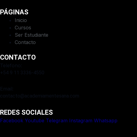
PÁGINAS
Inicio
Cursos
Ser Estudiante
Contacto
CONTACTO
Telefono:
+54 9 11 3336-4550​
Email:
contacto@academiamentesana.com​
REDES SOCIALES
Facebook
Youtube
Telegram
Instagram
Whatsapp