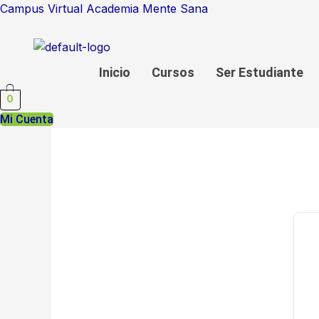
Ir
Campus Virtual Academia Mente Sana
al
contenido
Inicio
Cursos
Ser Estudiante
0
Mi Cuenta