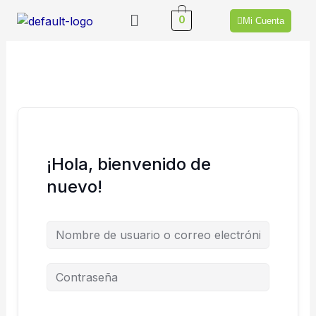
Ir
Menú
0
Mi Cuenta
al
contenido
¡Hola, bienvenido de
nuevo!