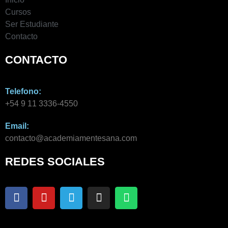
Cursos
Ser Estudiante
Contacto
CONTACTO
Telefono:
+54 9 11 3336-4550​
Email:
contacto@academiamentesana.com​
REDES SOCIALES
F
Y
T
I
W
a
o
e
n
h
c
u
l
s
a
e
t
e
t
t