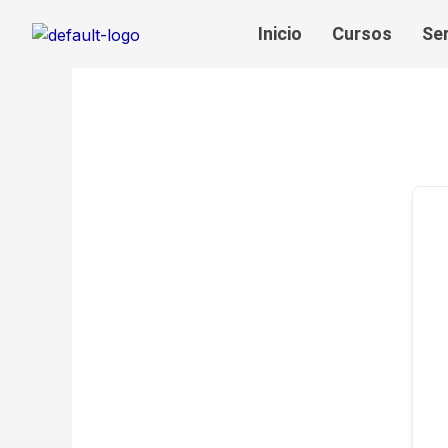
Ir
Inicio
Cursos
Se
al
contenido