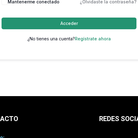
Mantenerme conectado
¿Olvidaste la contraseña?
Acceder
¿No tienes una cuenta?
Regístrate ahora
TACTO
REDES SOCI
o: