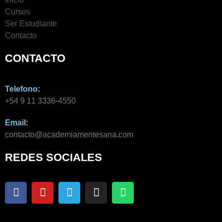
Cursos
Ser Estudiante
Contacto
CONTACTO
Telefono:
+54 9 11 3336-4550​
Email:
contacto@academiamentesana.com​
REDES SOCIALES
F
Y
T
I
W
a
o
e
n
h
c
u
l
s
a
e
t
e
t
t