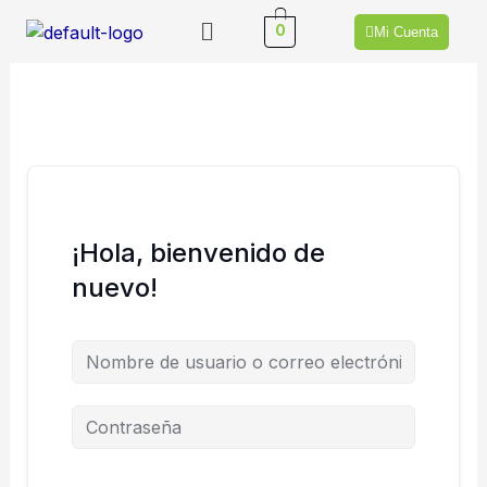
Ir
Menú
0
Mi Cuenta
al
contenido
¡Hola, bienvenido de
nuevo!