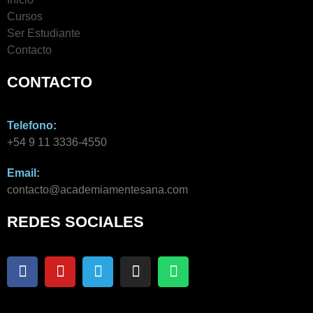
Cursos
Ser Estudiante
Contacto
CONTACTO
Telefono:
+54 9 11 3336-4550​
Email:
contacto@academiamentesana.com​
REDES SOCIALES
F
Y
T
I
W
a
o
e
n
h
c
u
l
s
a
e
t
e
t
t