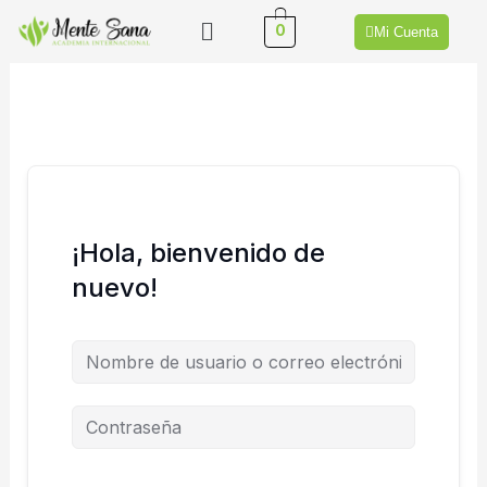
Ir
Menú
0
Mi Cuenta
al
contenido
¡Hola, bienvenido de
nuevo!