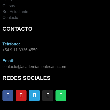
Cursos
Ser Estudiante
Contacto
CONTACTO
Telefono:
+54 9 11 3336-4550​
Email:
contacto@academiamentesana.com​
REDES SOCIALES
F
Y
T
I
W
a
o
e
n
h
c
u
l
s
a
e
t
e
t
t