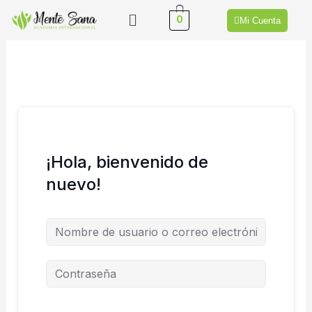
Ir
Menú
0
Mi Cuenta
al
contenido
¡Hola, bienvenido de
nuevo!