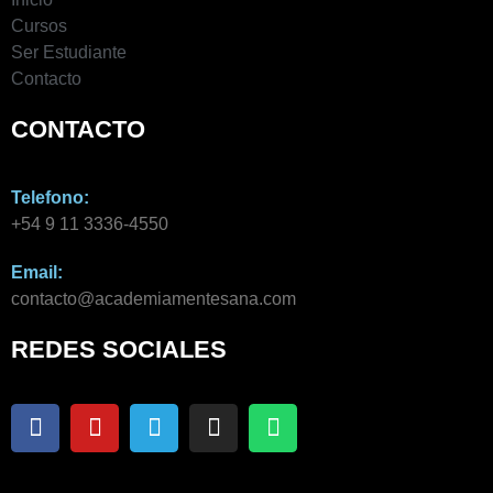
Cursos
Ser Estudiante
Contacto
CONTACTO
Telefono:
+54 9 11 3336-4550​
Email:
contacto@academiamentesana.com​
REDES SOCIALES
F
Y
T
I
W
a
o
e
n
h
c
u
l
s
a
e
t
e
t
t