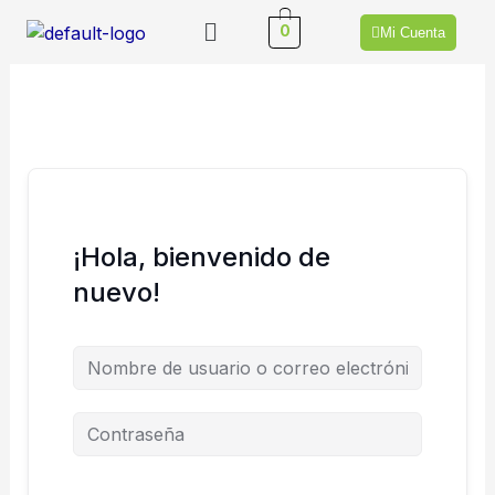
Ir
Menú
0
Mi Cuenta
al
contenido
¡Hola, bienvenido de
nuevo!