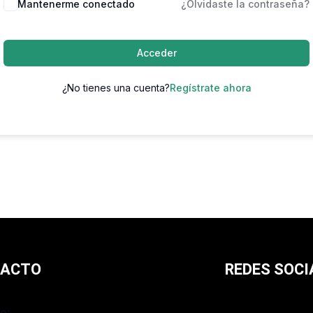
Mantenerme conectado
¿Olvidaste la contraseña?
Acceder
¿No tienes una cuenta?
Regístrate ahora
TACTO
REDES SOCI
o: