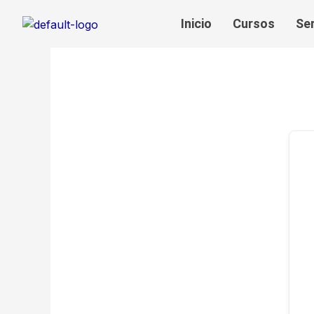
Ir
Inicio
Cursos
Se
al
contenido