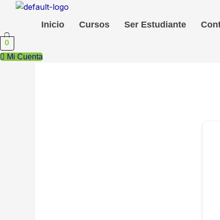
Ir
al
Inicio
Cursos
Ser Estudiante
Con
contenido
0
Mi Cuenta