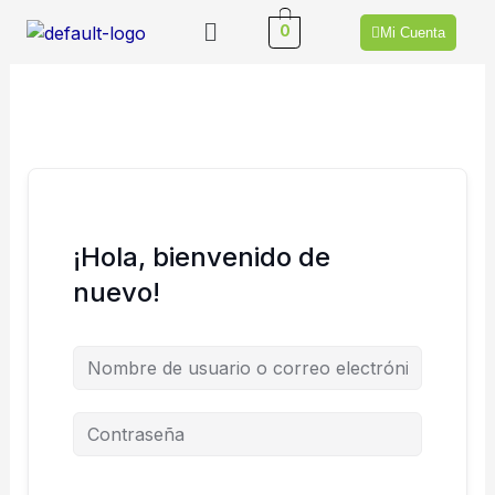
Ir
Menú
0
Mi Cuenta
al
contenido
¡Hola, bienvenido de
nuevo!