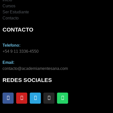
Cursos
Ser Estudiante
Contacto
CONTACTO
Telefono:
+54 9 11 3336-4550​
Email:
contacto@academiamentesana.com​
REDES SOCIALES
F
Y
T
I
W
a
o
e
n
h
c
u
l
s
a
e
t
e
t
t