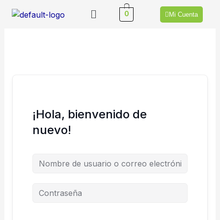
Ir
Menú
0
Mi Cuenta
al
contenido
¡Hola, bienvenido de
nuevo!