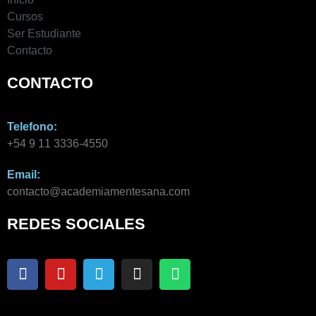
Cursos
Ser Estudiante
Contacto
CONTACTO
Telefono:
+54 9 11 3336-4550​
Email:
contacto@academiamentesana.com​
REDES SOCIALES
F
Y
T
I
W
a
o
e
n
h
c
u
l
s
a
e
t
e
t
t