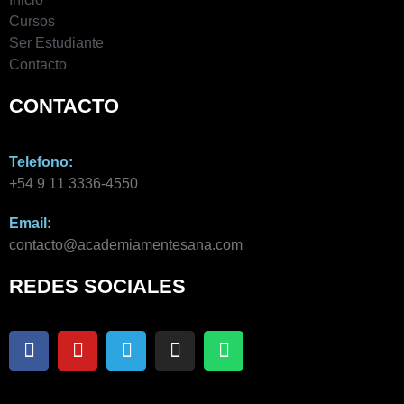
Cursos
Ser Estudiante
Contacto
CONTACTO
Telefono:
+54 9 11 3336-4550​
Email:
contacto@academiamentesana.com​
REDES SOCIALES
F
Y
T
I
W
a
o
e
n
h
c
u
l
s
a
e
t
e
t
t