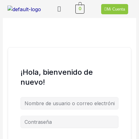
Ir
Menú
0
Mi Cuenta
al
contenido
¡Hola, bienvenido de
nuevo!