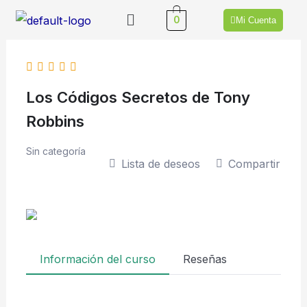
Ir
Menú
0
Mi Cuenta
al
contenido
Los Códigos Secretos de Tony
Robbins
Sin categoría
Lista de deseos
Compartir
Información del curso
Reseñas