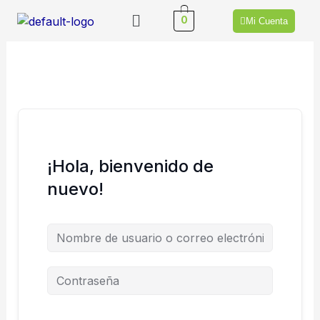
Ir
Menú
0
Mi Cuenta
al
contenido
¡Hola, bienvenido de
nuevo!