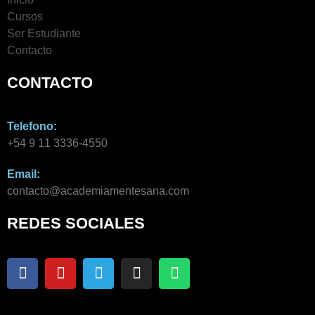
Cursos
Ser Estudiante
Contacto
CONTACTO
Telefono:
+54 9 11 3336-4550​
Email:
contacto@academiamentesana.com​
REDES SOCIALES
F
Y
T
I
W
a
o
e
n
h
c
u
l
s
a
e
t
e
t
t