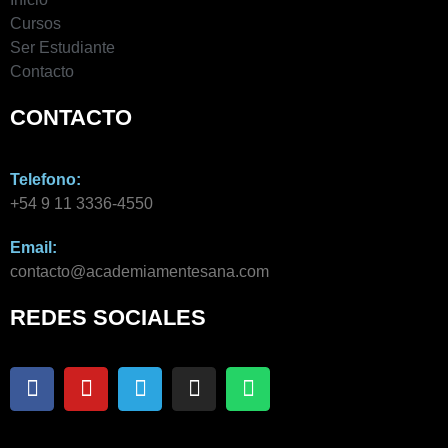
Cursos
Ser Estudiante
Contacto
CONTACTO
Telefono:
+54 9 11 3336-4550​
Email:
contacto@academiamentesana.com​
REDES SOCIALES
F
Y
T
I
W
a
o
e
n
h
c
u
l
s
a
e
t
e
t
t