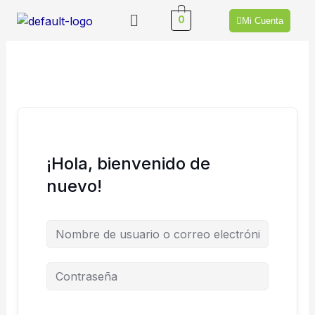
Ir
Menú
0
Mi Cuenta
al
contenido
¡Hola, bienvenido de
nuevo!