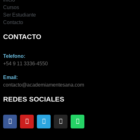
Cursos
Ser Estudiante
Contacto
CONTACTO
Telefono:
+54 9 11 3336-4550​
Email:
contacto@academiamentesana.com​
REDES SOCIALES
F
Y
T
I
W
a
o
e
n
h
c
u
l
s
a
e
t
e
t
t