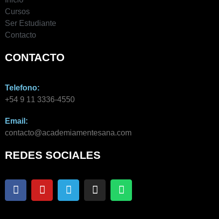
Cursos
Ser Estudiante
Contacto
CONTACTO
Telefono:
+54 9 11 3336-4550​
Email:
contacto@academiamentesana.com​
REDES SOCIALES
F
Y
T
I
W
a
o
e
n
h
c
u
l
s
a
e
t
e
t
t