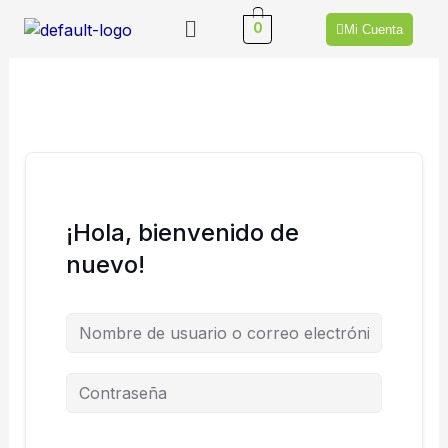
Ir
Menú
0
Mi Cuenta
al
contenido
¡Hola, bienvenido de
nuevo!