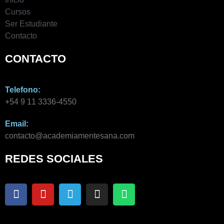
Cursos
Ser Estudiante
Contacto
CONTACTO
Telefono:
+54 9 11 3336-4550​
Email:
contacto@academiamentesana.com​
REDES SOCIALES
F
Y
T
I
W
a
o
e
n
h
c
u
l
s
a
e
t
e
t
t