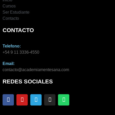
Cursos
Ser Estudiante
Contacto
CONTACTO
Telefono:
+54 9 11 3336-4550​
Email:
contacto@academiamentesana.com​
REDES SOCIALES
F
Y
T
I
W
a
o
e
n
h
c
u
l
s
a
e
t
e
t
t