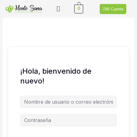
Ir
Menú
0
Mi Cuenta
al
contenido
¡Hola, bienvenido de
nuevo!