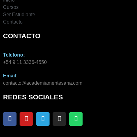
Cursos
Ser Estudiante
Contacto
CONTACTO
Telefono:
+54 9 11 3336-4550​
Email:
contacto@academiamentesana.com​
REDES SOCIALES
F
Y
T
I
W
a
o
e
n
h
c
u
l
s
a
e
t
e
t
t