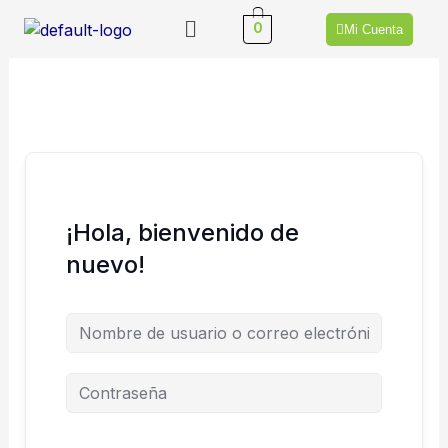
Ir
Menú
0
Mi Cuenta
al
contenido
¡Hola, bienvenido de
nuevo!