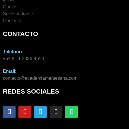
Cursos
Ser Estudiante
Contacto
CONTACTO
Telefono:
+54 9 11 3336-4550​
Email:
contacto@academiamentesana.com​
REDES SOCIALES
F
Y
T
I
W
a
o
e
n
h
c
u
l
s
a
e
t
e
t
t