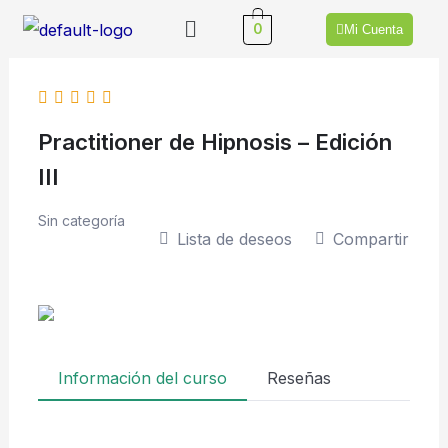
Ir
Menú
0
Mi Cuenta
al
contenido
Practitioner de Hipnosis – Edición
III
Sin categoría
Lista de deseos
Compartir
Información del curso
Reseñas