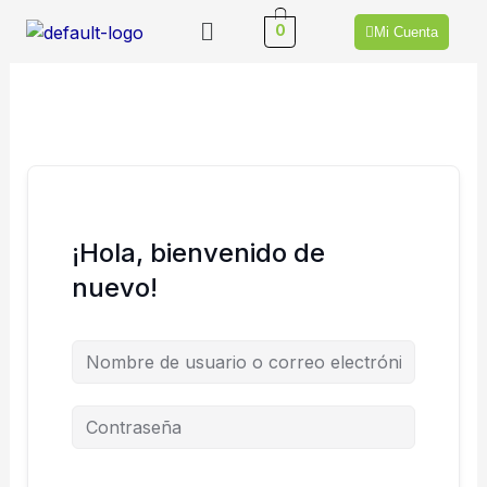
Ir
Menú
0
Mi Cuenta
al
contenido
¡Hola, bienvenido de
nuevo!