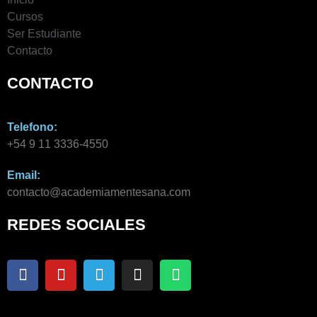
Cursos
Ser Estudiante
Contacto
CONTACTO
Telefono:
+54 9 11 3336-4550​
Email:
contacto@academiamentesana.com​
REDES SOCIALES
F
Y
T
I
W
a
o
e
n
h
c
u
l
s
a
e
t
e
t
t