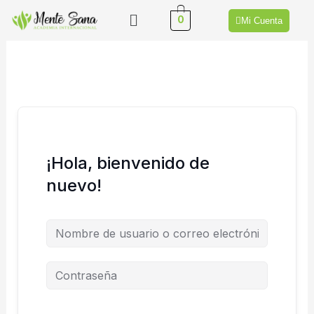
Ir
Menú
0
Mi Cuenta
al
contenido
¡Hola, bienvenido de
nuevo!