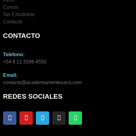
Cursos
Ser Estudiante
Contacto
CONTACTO
Telefono:
+54 9 11 3336-4550​
Email:
contacto@academiamentesana.com​
REDES SOCIALES
F
Y
T
I
W
a
o
e
n
h
c
u
l
s
a
e
t
e
t
t