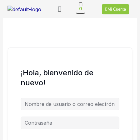
Ir
Menú
0
Mi Cuenta
al
contenido
¡Hola, bienvenido de
nuevo!