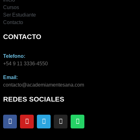
Cursos
Ser Estudiante
Contacto
CONTACTO
Telefono:
+54 9 11 3336-4550​
Email:
contacto@academiamentesana.com​
REDES SOCIALES
F
Y
T
I
W
a
o
e
n
h
c
u
l
s
a
e
t
e
t
t