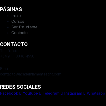
PÁGINAS
Inicio
Cursos
Ser Estudiante
Contacto
CONTACTO
Telefono:
+54 9 11 3336-4550​
Email:
contacto@academiamentesana.com​
REDES SOCIALES
Facebook
Youtube
Telegram
Instagram
Whatsapp