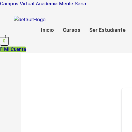
Ir
Campus Virtual Academia Mente Sana
al
contenido
Inicio
Cursos
Ser Estudiante
0
Mi Cuenta