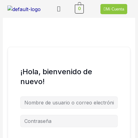
Ir
Menú
0
Mi Cuenta
al
contenido
¡Hola, bienvenido de
nuevo!