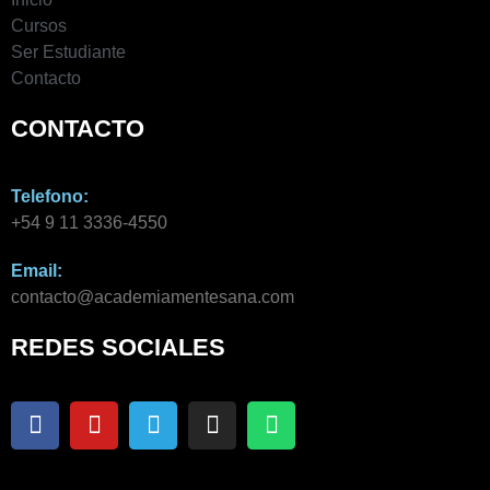
Cursos
Ser Estudiante
Contacto
CONTACTO
Telefono:
+54 9 11 3336-4550​
Email:
contacto@academiamentesana.com​
REDES SOCIALES
F
Y
T
I
W
a
o
e
n
h
c
u
l
s
a
e
t
e
t
t