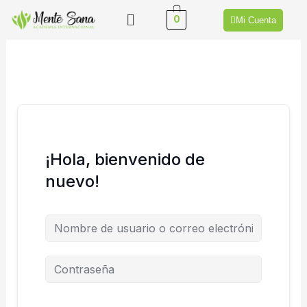
Ir
Menú
0
Mi Cuenta
al
contenido
¡Hola, bienvenido de
nuevo!