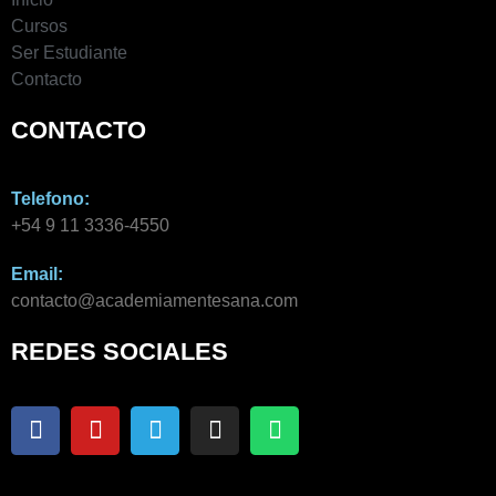
Cursos
Ser Estudiante
Contacto
CONTACTO
Telefono:
+54 9 11 3336-4550​
Email:
contacto@academiamentesana.com​
REDES SOCIALES
F
Y
T
I
W
a
o
e
n
h
c
u
l
s
a
e
t
e
t
t