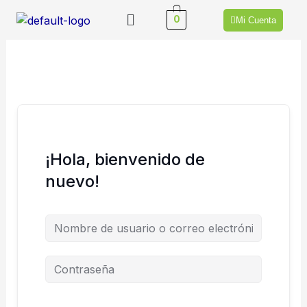
Ir
Menú
0
Mi Cuenta
al
contenido
¡Hola, bienvenido de
nuevo!