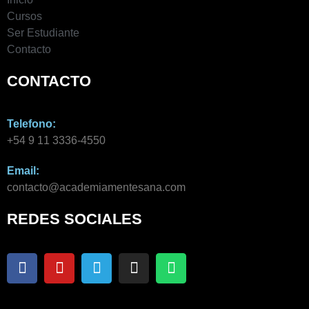
Cursos
Ser Estudiante
Contacto
CONTACTO
Telefono:
+54 9 11 3336-4550​
Email:
contacto@academiamentesana.com​
REDES SOCIALES
F
Y
T
I
W
a
o
e
n
h
c
u
l
s
a
e
t
e
t
t