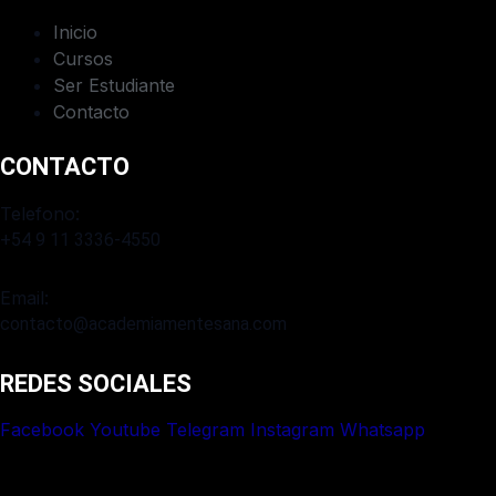
Inicio
Cursos
Ser Estudiante
Contacto
CONTACTO
Telefono:
+54 9 11 3336-4550​
Email:
contacto@academiamentesana.com​
REDES SOCIALES
Facebook
Youtube
Telegram
Instagram
Whatsapp