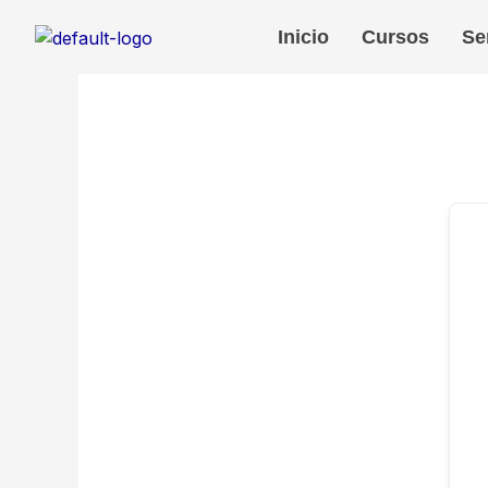
Ir
Inicio
Cursos
Se
al
contenido