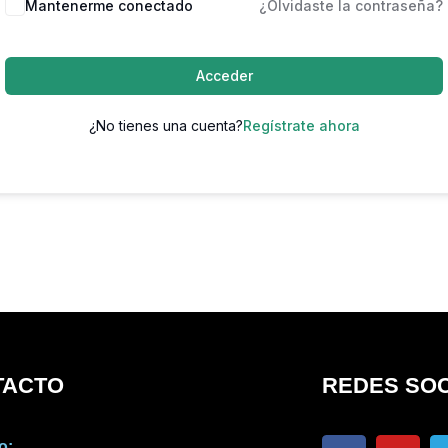
Mantenerme conectado
¿Olvidaste la contraseña?
Acceder
¿No tienes una cuenta?
Regístrate ahora
TACTO
REDES SOC
F
Y
o: