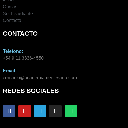
Cursos
Ser Estudiante
Contacto
CONTACTO
Telefono:
+54 9 11 3336-4550​
Email:
contacto@academiamentesana.com​
REDES SOCIALES
F
Y
T
I
W
a
o
e
n
h
c
u
l
s
a
e
t
e
t
t