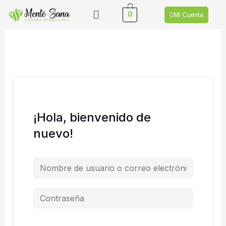
Ir
Menú
0
Mi Cuenta
al
contenido
¡Hola, bienvenido de
nuevo!