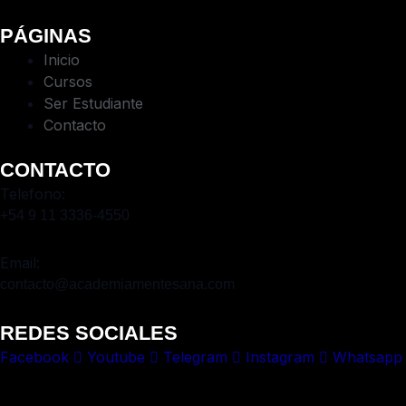
PÁGINAS
Inicio
Cursos
Ser Estudiante
Contacto
CONTACTO
Telefono:
+54 9 11 3336-4550​
Email:
contacto@academiamentesana.com​
REDES SOCIALES
Facebook
Youtube
Telegram
Instagram
Whatsapp