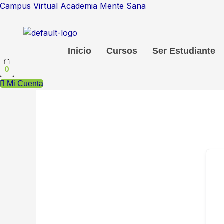
Ir
Campus Virtual Academia Mente Sana
al
contenido
Inicio
Cursos
Ser Estudiante
0
Mi Cuenta