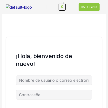
Ir
Menú
0
Mi Cuenta
al
contenido
¡Hola, bienvenido de
nuevo!