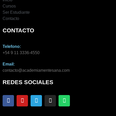
Cursos
Ser Estudiante
Contacto
CONTACTO
Telefono:
+54 9 11 3336-4550​
Email:
contacto@academiamentesana.com​
REDES SOCIALES
F
Y
T
I
W
a
o
e
n
h
c
u
l
s
a
e
t
e
t
t