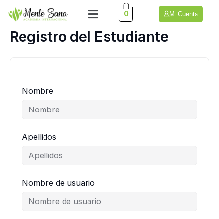
Ir
Menú
0
Mi Cuenta
al
contenido
Registro del Estudiante
Nombre
Apellidos
Nombre de usuario