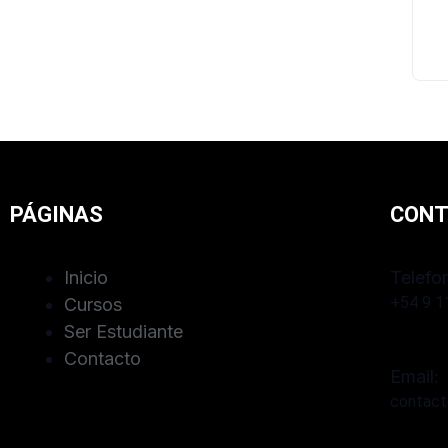
PÁGINAS
CON
Inicio
Telefo
+54 9 1
Cursos
Ser Estudiante
Contacto
Email:
contac