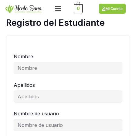
Ir
Menú
0
Mi Cuenta
al
contenido
Registro del Estudiante
Nombre
Apellidos
Nombre de usuario