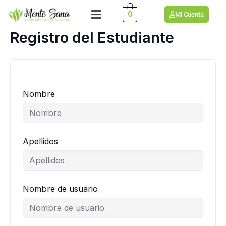
Ir
Menú
0
Mi Cuenta
al
contenido
Registro del Estudiante
Nombre
Apellidos
Nombre de usuario