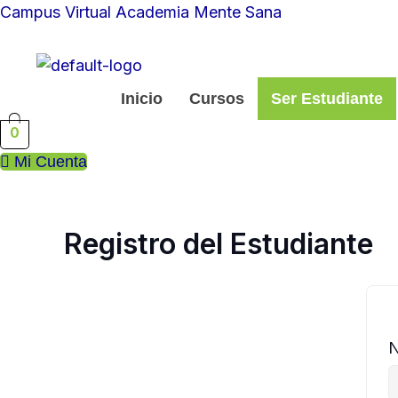
Ir
Campus Virtual Academia Mente Sana
al
contenido
Inicio
Cursos
Ser Estudiante
0
Mi Cuenta
Registro del Estudiante