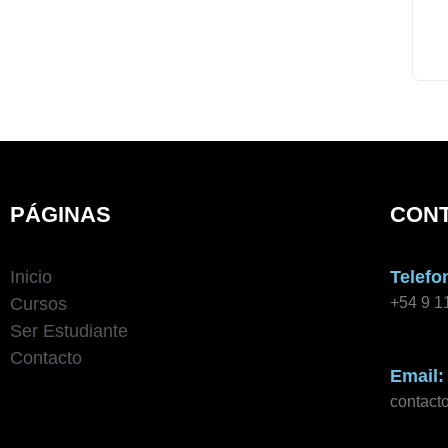
PÁGINAS
CON
Inicio
Telefo
Cursos
+54 9 1
Ser Estudiante
Contacto
Email:
contac