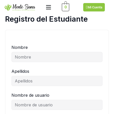
Ir
Menú
0
Mi Cuenta
al
contenido
Registro del Estudiante
Nombre
Apellidos
Nombre de usuario