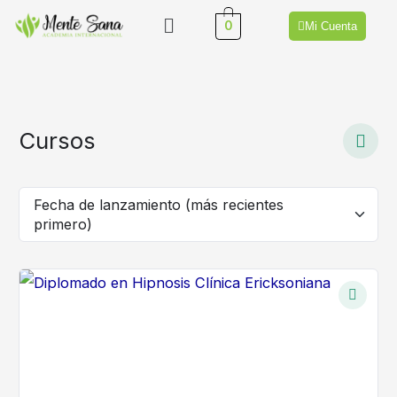
Ir
Menú
0
Mi Cuenta
al
contenido
Cursos
Fecha de lanzamiento (más recientes
primero)
El
El
precio
precio
original
actual
era:
es:
$97.00.
$67.00.