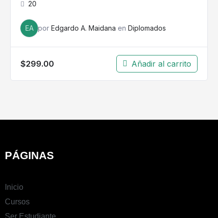
20
EA
por
Edgardo A. Maidana
en
Diplomados
$
299.00
Añadir al carrito
PÁGINAS
Inicio
Cursos
Ser Estudiante