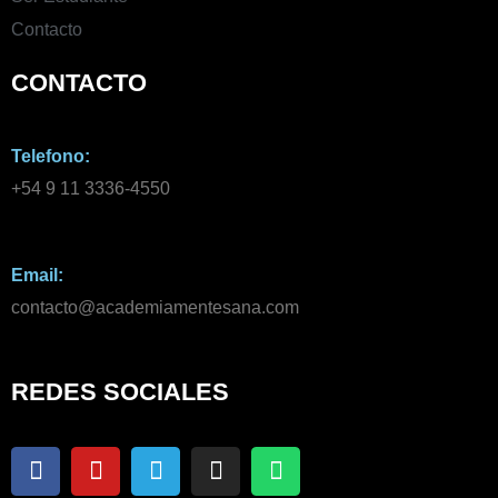
Contacto
CONTACTO
Telefono:
+54 9 11 3336-4550​
Email:
contacto@academiamentesana.com​
REDES SOCIALES
F
Y
T
I
W
a
o
e
n
h