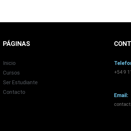
PÁGINAS
CON
Inicio
Telefo
+54 9 1
Cursos
Ser Estudiante
Contacto
Email:
contac