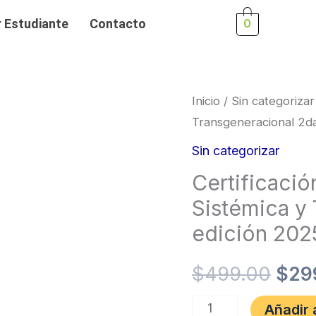
r Estudiante
Contacto
0
Certificación
Inicio
/
Sin categorizar
El
Transgeneracional 2d
Internacional
prec
en
Sin categorizar
PNL
orig
Certificació
Sistémica
Sistémica y
era:
y
edición 202
Transgeneracional
$49
2da
$
499.00
$
29
edición
Añadir a
2025