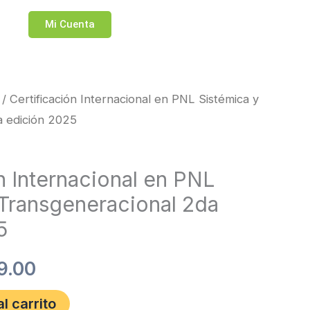
Mi Cuenta
/ Certificación Internacional en PNL Sistémica y
El
a edición 2025
io
precio
inal
actual
n Internacional en PNL
 Transgeneracional 2da
es:
5
9.00.
$299.00.
9.00
l carrito