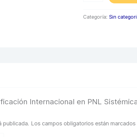
cantidad
Categoría:
Sin categor
tificación Internacional en PNL Sistémi
á publicada.
Los campos obligatorios están marcados