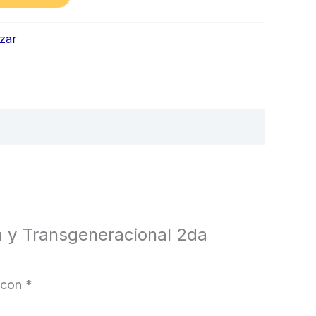
izar
ca y Transgeneracional 2da
 con
*