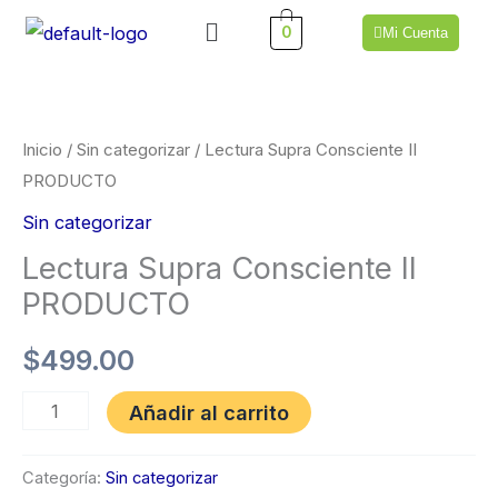
Ir
Menú
0
Mi Cuenta
al
Lectura
contenido
Supra
Consciente
Inicio
/
Sin categorizar
/ Lectura Supra Consciente II
II
PRODUCTO
PRODUCTO
Sin categorizar
cantidad
Lectura Supra Consciente II
PRODUCTO
$
499.00
Añadir al carrito
Categoría:
Sin categorizar