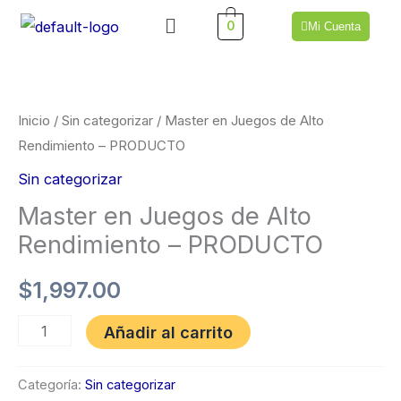
Ir
Menú
0
Mi Cuenta
al
Master
contenido
en
Juegos
Inicio
/
Sin categorizar
/ Master en Juegos de Alto
de
Rendimiento – PRODUCTO
Alto
Sin categorizar
Rendimiento
Master en Juegos de Alto
-
Rendimiento – PRODUCTO
PRODUCTO
cantidad
$
1,997.00
Añadir al carrito
Categoría:
Sin categorizar